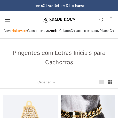
Saltar
Free 60-Day Return & Exchange
para
o
conteúdo
Novo
Halloween
Capa de chuva
Arreios
Colares
Casacos com capuz
Pijama
Casa
Pingentes com Letras Iniciais para
Cachorros
Ordenar