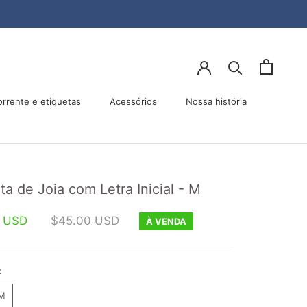
orrente e etiquetas
Acessórios
Nossa história
Acessórios
Nossa história
ta de Joia com Letra Inicial - M
0 USD
$45.00 USD
À VENDA
:
 M