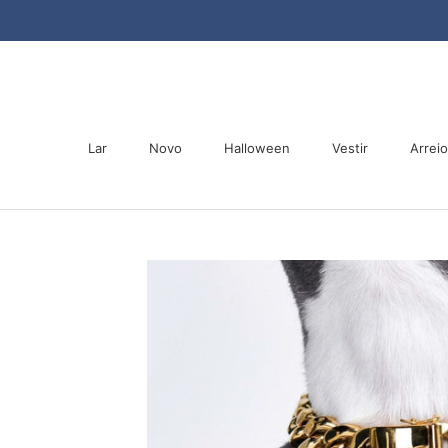
Saltar
para
o
conteúdo
Lar
Novo
Halloween
Vestir
Arrei
Lar
Novo
Halloween
Arrei