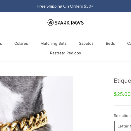
Free Shipping On Orders $50+
os
Colares
Matching Sets
Sapatos
Beds
C
Rastrear Pedidos
os
Colares
Matching Sets
Rastrear Pedidos
Sapatos
Beds
Etique
$25.0
Selection
Letter