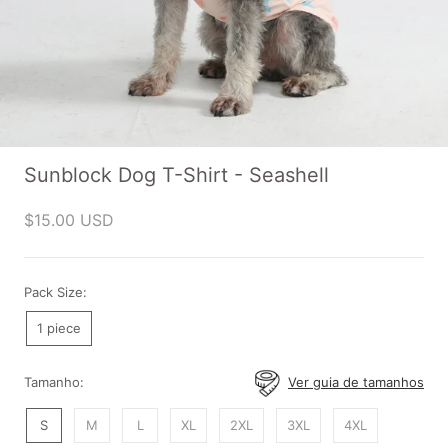
Sunblock Dog T-Shirt - Seashell
$15.00 USD
Pack Size:
1 piece
Tamanho:
Ver guia de tamanhos
S
M
L
XL
2XL
3XL
4XL