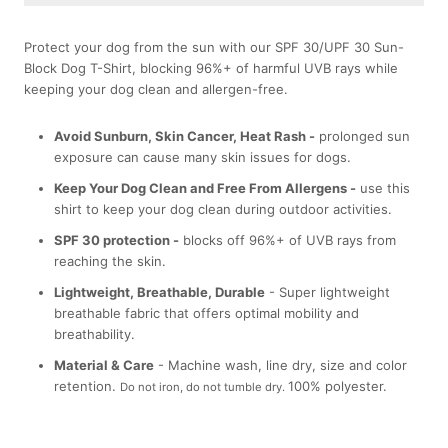
Protect your dog from the sun with our SPF 30/UPF 30 Sun-
Block Dog T-Shirt, blocking 96%+ of harmful UVB rays while
keeping your dog clean and allergen-free.
Avoid Sunburn, Skin Cancer, Heat Rash -
prolonged sun
exposure can cause many skin issues for dogs.
Keep Your Dog Clean and Free From Allergens -
use this
shirt to keep your dog clean during outdoor activities.
SPF 30 protection -
blocks off 96%+ of UVB rays from
reaching the skin.
Lightweight, Breathable, Durable
- Super lightweight
breathable fabric that offers optimal mobility and
breathability.
Material & Care
- Machine wash, line dry, size and color
retention.
100% polyester.
Do not iron, do not tumble dry.