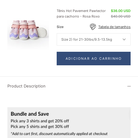
Tênis Hot Pavement Pawtector
$36.00 USD
para cachorro - Rosa Roxo
$40.00 USD
Size
Tabela de tamanhos
Size 2) for 21-30lbs/9.5-13.5kg
ADICIONAR AO CARRINHO
Product Description