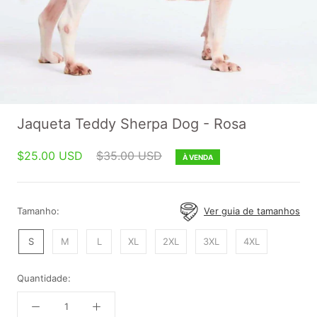
Jaqueta Teddy Sherpa Dog - Rosa
$25.00 USD
$35.00 USD
À VENDA
Tamanho:
Ver guia de tamanhos
S
M
L
XL
2XL
3XL
4XL
Quantidade: