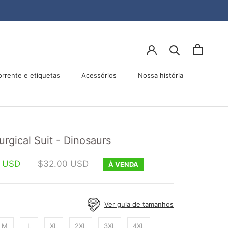
orrente e etiquetas
Acessórios
Nossa história
Acessórios
Nossa história
rgical Suit - Dinosaurs
0 USD
$32.00 USD
À VENDA
:
Ver guia de tamanhos
M
L
XL
2XL
3XL
4XL