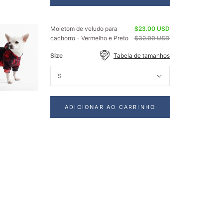
Moletom de veludo para
$23.00 USD
cachorro - Vermelho e Preto
$32.00 USD
Size
Tabela de tamanhos
S
ADICIONAR AO CARRINHO