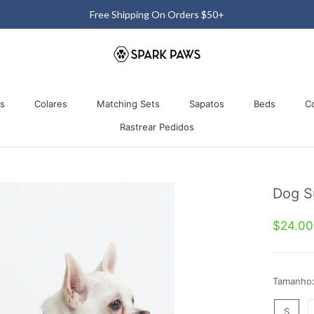
Free Shipping On Orders $50+
os
Colares
Matching Sets
Sapatos
Beds
C
Rastrear Pedidos
os
Colares
Matching Sets
Rastrear Pedidos
Sapatos
Beds
Dog Su
$24.0
Tamanho
S