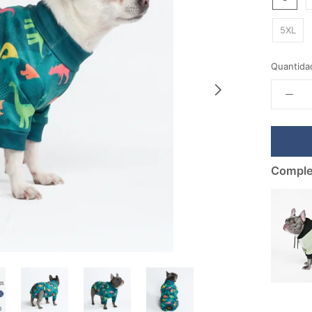
5XL
Quantida
Comple