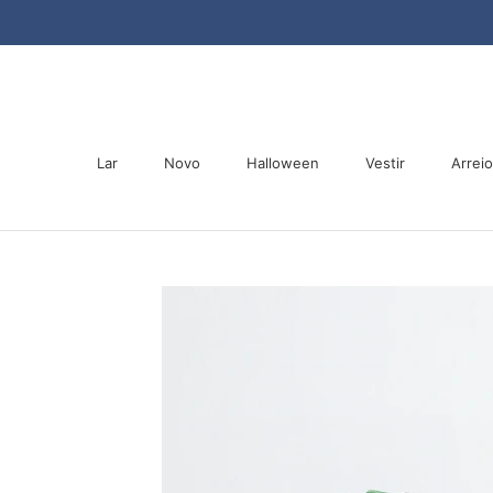
Saltar
para
o
conteúdo
Lar
Novo
Halloween
Vestir
Arrei
Lar
Novo
Halloween
Arrei