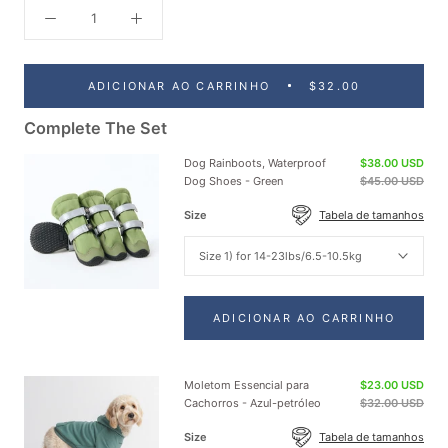
ADICIONAR AO CARRINHO
$32.00
Complete The Set
Dog Rainboots, Waterproof
$38.00 USD
Dog Shoes - Green
$45.00 USD
Size
Tabela de tamanhos
Size 1) for 14-23lbs/6.5-10.5kg
ADICIONAR AO CARRINHO
Moletom Essencial para
$23.00 USD
Cachorros - Azul-petróleo
$32.00 USD
Size
Tabela de tamanhos