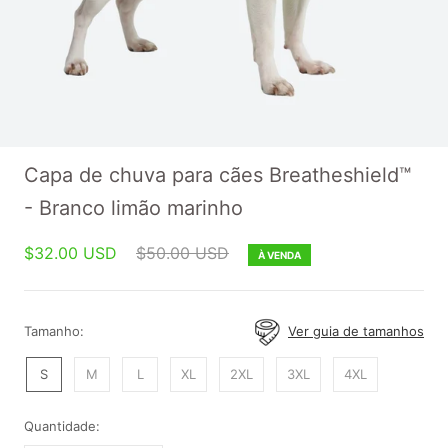
Capa de chuva para cães Breatheshield™
- Branco limão marinho
$32.00 USD
$50.00 USD
À VENDA
Tamanho:
Ver guia de tamanhos
S
M
L
XL
2XL
3XL
4XL
Quantidade: