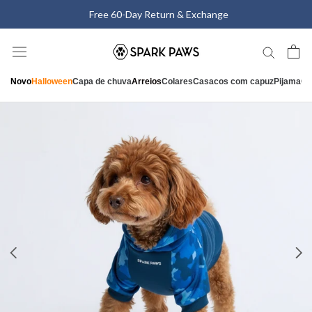
Saltar
Free 60-Day Return & Exchange
para
o
conteúdo
Novo
Halloween
Capa de chuva
Arreios
Colares
Casacos com capuz
Pijama
Ca