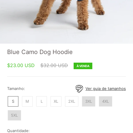
Blue Camo Dog Hoodie
$23.00 USD
$32.00 USD
À VENDA
Tamanho:
Ver guia de tamanhos
S
M
L
XL
2XL
3XL
4XL
5XL
Quantidade: