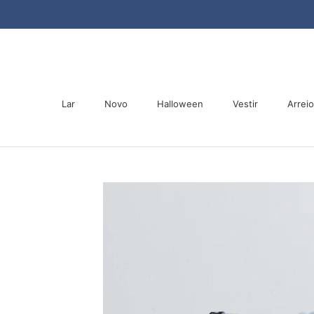
Saltar
para
o
conteúdo
Lar
Novo
Halloween
Vestir
Arrei
Lar
Novo
Halloween
Arrei