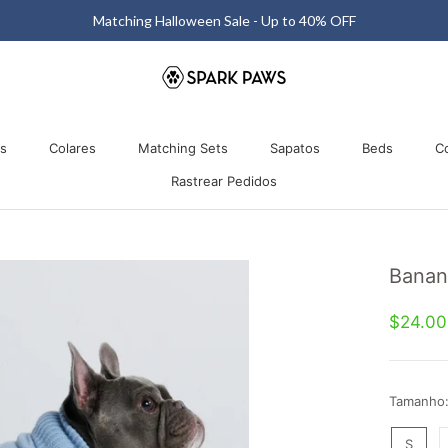
Matching Halloween Sale - Up to 40% OFF
os
Colares
Matching Sets
Sapatos
Beds
C
Rastrear Pedidos
os
Colares
Matching Sets
Rastrear Pedidos
Sapatos
Beds
Banan
$24.0
Tamanho
S