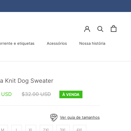
orrente e etiquetas
Acessórios
Nossa história
Acessórios
Nossa história
a Knit Dog Sweater
0 USD
$32.00 USD
À VENDA
:
Ver guia de tamanhos
M
L
XL
2XL
3XL
4XL