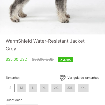
WarmShield Water-Resistant Jacket -
Grey
$35.00 USD
$50.00 USD
À VENDA
Tamanho:
Ver guia de tamanhos
S
M
L
XL
2XL
3XL
4XL
Quantidade: