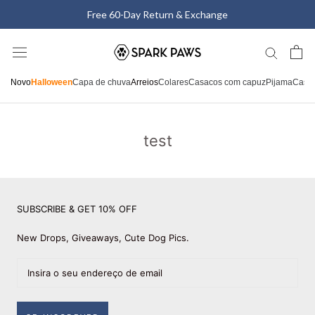
Saltar
Free 60-Day Return & Exchange
para
o
conteúdo
Novo
Halloween
Capa de chuva
Arreios
Colares
Casacos com capuz
Pijama
Casa
test
SUBSCRIBE & GET 10% OFF
New Drops, Giveaways, Cute Dog Pics.