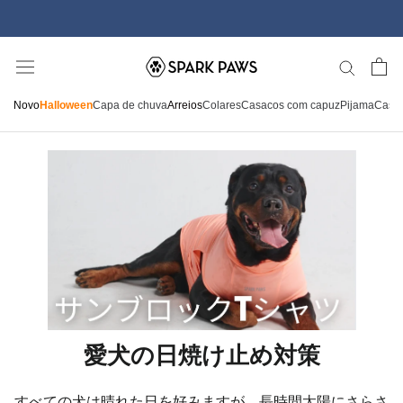
Saltar
para
o
conteúdo
Novo
Halloween
Capa de chuva
Arreios
Colares
Casacos com capuz
Pijama
Casa
愛犬の日焼け止め対策
すべての犬は晴れた日を好みますが、長時間太陽にさらさ