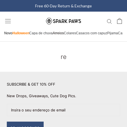
Saltar
Free 60-Day Return & Exchange
para
o
conteúdo
Novo
Halloween
Capa de chuva
Arreios
Colares
Casacos com capuz
Pijama
Casa
re
SUBSCRIBE & GET 10% OFF
New Drops, Giveaways, Cute Dog Pics.