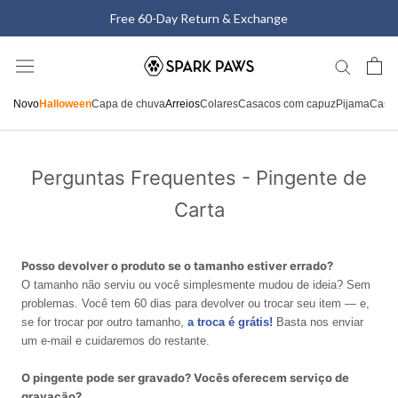
Saltar
Free 60-Day Return & Exchange
para
o
conteúdo
Novo
Halloween
Capa de chuva
Arreios
Colares
Casacos com capuz
Pijama
Casa
Perguntas Frequentes - Pingente de
Carta
Posso devolver o produto se o tamanho estiver errado?
O tamanho não serviu ou você simplesmente mudou de ideia? Sem
problemas. Você tem 60 dias para devolver ou trocar seu item — e,
se for trocar por outro tamanho,
a troca é grátis!
Basta nos enviar
um e-mail e cuidaremos do restante.
O pingente pode ser gravado? Vocês oferecem serviço de
gravação?