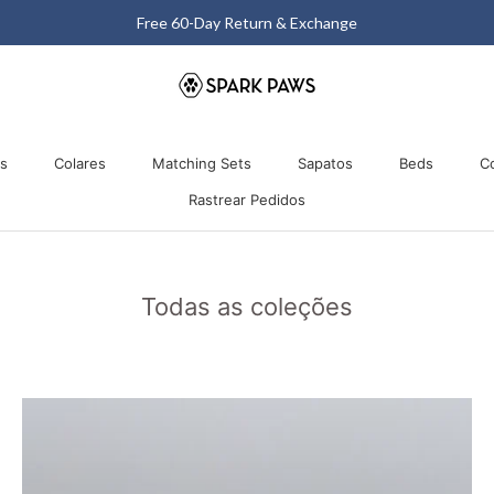
Matching Halloween Sale - Up to 40% OFF
os
Colares
Matching Sets
Sapatos
Beds
C
Rastrear Pedidos
os
Colares
Matching Sets
Rastrear Pedidos
Sapatos
Beds
Todas as coleções