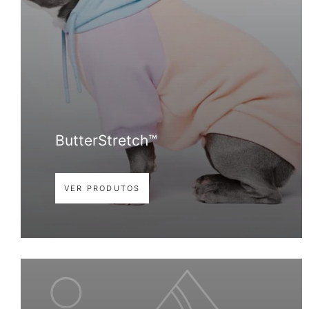
ButterStretch™
VER PRODUTOS