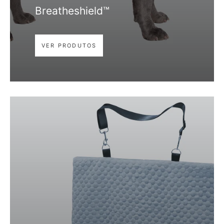
Breatheshield™
VER PRODUTOS