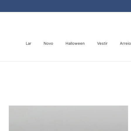
Saltar
para
o
conteúdo
Lar
Novo
Halloween
Vestir
Arrei
Lar
Novo
Halloween
Arrei